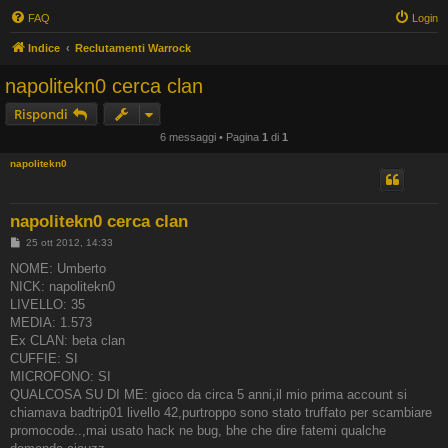
FAQ
Login
Indice
Reclutamenti Warrock
napolitekn0 cerca clan
Rispondi
6 messaggi • Pagina
1
di
1
napolitekn0
napolitekn0 cerca clan
M
25 ott 2012, 14:33
e
s
NOME: Umberto
s
NICK: napolitekn0
a
g
LIVELLO: 35
g
MEDIA: 1.573
i
o
Ex CLAN: beta clan
CUFFIE: SI
MICROFONO: SI
QUALCOSA SU DI ME: gioco da circa 5 anni,il mio prima account si
chiamava badtrip01 livello 42,purtroppo sono stato truffato per scambiare
promocode..,mai usato hack ne bug, bhe che dire fatemi qualche