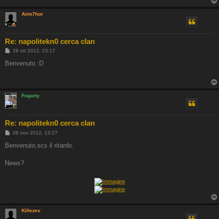
g
i
Aiim7hor
o
Re: napolitekn0 cerca clan
M
28 ott 2012, 23:17
e
s
Benvenuto :D
s
a
g
g
i
Fogarty
o
Re: napolitekn0 cerca clan
M
08 nov 2012, 13:27
e
s
Benvenuto,scs il ritardo.
s
a
g
News?
g
i
o
Killezev