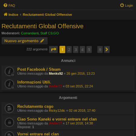
FAQ
Login
Indice
Reclutamenti Global Offensive
Reclutamenti Global Offensive
Moderatori:
Comandanti
,
Staff CS:GO
Nuovo argomento
Pagina
1
di
9
1
2
3
4
5
9
Prossimo
222 argomenti
…
Annunci
Post Facebook / Steam
Ultimo messaggio da
Menks92
«
26 gen 2016, 13:23
Informazioni Utili.
Ultimo messaggio da
Asder17
«
03 set 2015, 22:24
Argomenti
Reclutamento csgo
Ultimo messaggio da
Ricky12dic
«
02 ott 2018, 17:40
Ciao Sono Kaneki e vorrei entrare nel clan
Ultimo messaggio da
Asder17
«
17 set 2018, 14:38
Risposte:
1
Vorrei entrare nel clan