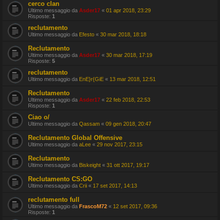
cerco clan
Ultimo messaggio da
Asder17
«
01 apr 2018, 23:29
Risposte:
1
reclutamento
Ultimo messaggio da
Efesto
«
30 mar 2018, 18:18
Reclutamento
Ultimo messaggio da
Asder17
«
30 mar 2018, 17:19
Risposte:
5
reclutamento
Ultimo messaggio da
EnE}r{GiE
«
13 mar 2018, 12:51
Reclutamento
Ultimo messaggio da
Asder17
«
22 feb 2018, 22:53
Risposte:
1
Ciao o/
Ultimo messaggio da
Qassam
«
09 gen 2018, 20:47
Reclutamento Global Offensive
Ultimo messaggio da
aLee
«
29 nov 2017, 23:15
Reclutamento
Ultimo messaggio da
Biskeight
«
31 ott 2017, 19:17
Reclutamento CS:GO
Ultimo messaggio da
Crii
«
17 set 2017, 14:13
reclutamento full
Ultimo messaggio da
FrascoM72
«
12 set 2017, 09:36
Risposte:
1