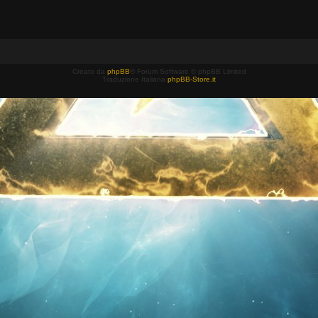
Creato da
phpBB
® Forum Software © phpBB Limited
Traduzione Italiana
phpBB-Store.it