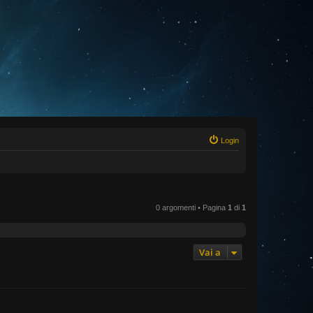
Login
0 argomenti • Pagina
1
di
1
Vai a