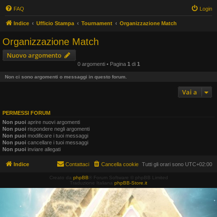
FAQ
Login
Indice
Ufficio Stampa
Tournament
Organizzazione Match
Organizzazione Match
Nuovo argomento
0 argomenti • Pagina
1
di
1
Non ci sono argomenti o messaggi in questo forum.
Vai a
PERMESSI FORUM
Non puoi
aprire nuovi argomenti
Non puoi
rispondere negli argomenti
Non puoi
modificare i tuoi messaggi
Non puoi
cancellare i tuoi messaggi
Non puoi
inviare allegati
Indice
Contattaci
Cancella cookie
Tutti gli orari sono
UTC+02:00
Creato da
phpBB
® Forum Software © phpBB Limited
Traduzione Italiana
phpBB-Store.it