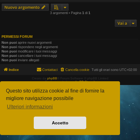
Nuovo argomento
3 argomenti • Pagina
1
di
1
Vai a
PERMESSI FORUM
Non puoi
aprire nuovi argomenti
Non puoi
rispondere negli argomenti
Non puoi
modificare i tuoi messaggi
Non puoi
cancellare i tuoi messaggi
Non puoi
inviare allegati
Indice
Contattaci
Cancella cookie
Tutti gli orari sono
UTC+02:00
Creato da
phpBB
® Forum Software © phpBB Limited
Traduzione Italiana
phpBB-Store.it
Questo sito utilizza cookie al fine di fornire la
migliore navigazione possibile
Ulteriori informazioni
Accetto