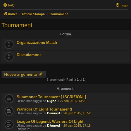
FAQ
Login
Indice
Ufficio Stampa
Tournament
Tournament
Forum
Organizzazione Match
Discutiamone
Nuovo argomento
3 argomenti • Pagina
1
di
1
Argomenti
Summoner Tournament [ ISCRIZIONI ]
Ultimo messaggio da
Digno
«
27 feb 2016, 13:20
Warriors Of Light Tournament!
Ultimo messaggio da
Dàmned
«
26 gen 2015, 16:52
League Of Legend: Warriors Of Light
Ultimo messaggio da
Dàmned
«
20 gen 2015, 17:11
Risposte:
1