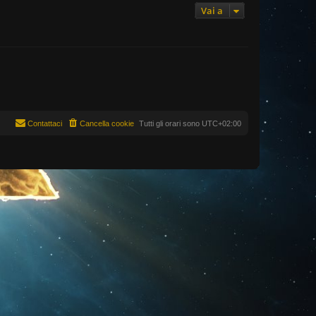
o
m
Vai a
e
s
s
a
g
g
i
o
Contattaci
Cancella cookie
Tutti gli orari sono
UTC+02:00