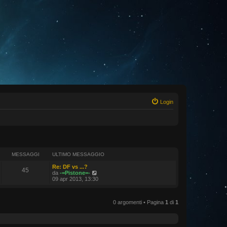
Login
MESSAGGI
ULTIMO MESSAGGIO
Re: DF vs ...?
45
V
da
-=Pistone=-
e
09 apr 2013, 13:30
d
i
u
0 argomenti • Pagina
1
di
1
l
t
i
m