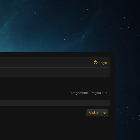
Login
0 argomenti • Pagina
1
di
1
Vai a