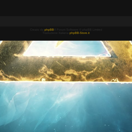
Creato da
phpBB
® Forum Software © phpBB Limited
Traduzione Italiana
phpBB-Store.it