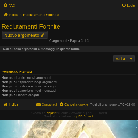
FAQ
Login
Indice
Reclutamenti Fortnite
Reclutamenti Fortnite
Nuovo argomento
0 argomenti • Pagina
1
di
1
Non ci sono argomenti o messaggi in questo forum.
Vai a
PERMESSI FORUM
Non puoi
aprire nuovi argomenti
Non puoi
rispondere negli argomenti
Non puoi
modificare i tuoi messaggi
Non puoi
cancellare i tuoi messaggi
Non puoi
inviare allegati
Indice
Contattaci
Cancella cookie
Tutti gli orari sono
UTC+02:00
Creato da
phpBB
® Forum Software © phpBB Limited
Traduzione Italiana
phpBB-Store.it