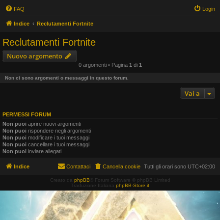
FAQ
Login
Indice
Reclutamenti Fortnite
Reclutamenti Fortnite
Nuovo argomento
0 argomenti • Pagina
1
di
1
Non ci sono argomenti o messaggi in questo forum.
Vai a
PERMESSI FORUM
Non puoi
aprire nuovi argomenti
Non puoi
rispondere negli argomenti
Non puoi
modificare i tuoi messaggi
Non puoi
cancellare i tuoi messaggi
Non puoi
inviare allegati
Indice
Contattaci
Cancella cookie
Tutti gli orari sono
UTC+02:00
Creato da
phpBB
® Forum Software © phpBB Limited
Traduzione Italiana
phpBB-Store.it