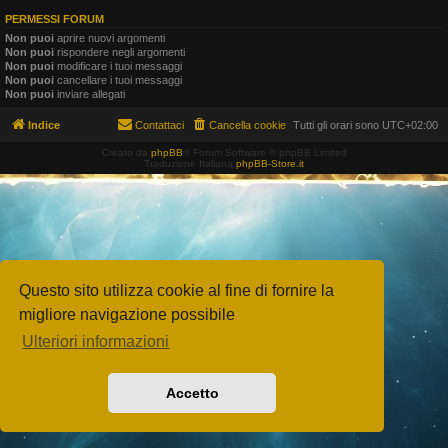
PERMESSI FORUM
Non puoi
aprire nuovi argomenti
Non puoi
rispondere negli argomenti
Non puoi
modificare i tuoi messaggi
Non puoi
cancellare i tuoi messaggi
Non puoi
inviare allegati
Indice
Contattaci
Cancella cookie
Tutti gli orari sono
UTC+02:00
Creato da
phpBB
® Forum Software © phpBB Limited
Traduzione Italiana
phpBB-Store.it
Questo sito utilizza cookie al fine di fornire la
migliore navigazione possibile
Ulteriori informazioni
Accetto