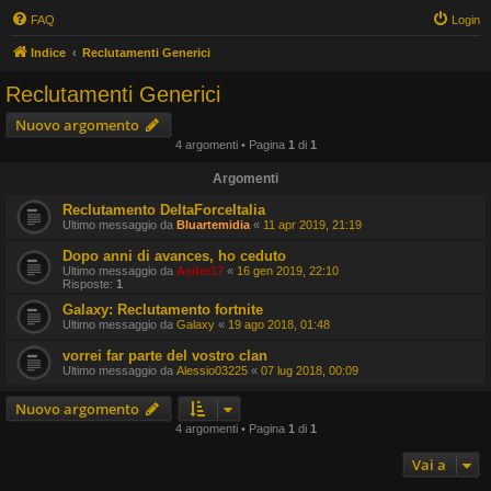
FAQ
Login
Indice
Reclutamenti Generici
Reclutamenti Generici
Nuovo argomento
4 argomenti • Pagina
1
di
1
Argomenti
Reclutamento DeltaForceItalia
Ultimo messaggio da
Bluartemidia
«
11 apr 2019, 21:19
Dopo anni di avances, ho ceduto
Ultimo messaggio da
Asder17
«
16 gen 2019, 22:10
Risposte:
1
Galaxy: Reclutamento fortnite
Ultimo messaggio da
Galaxy
«
19 ago 2018, 01:48
vorrei far parte del vostro clan
Ultimo messaggio da
Alessio03225
«
07 lug 2018, 00:09
Nuovo argomento
4 argomenti • Pagina
1
di
1
Vai a