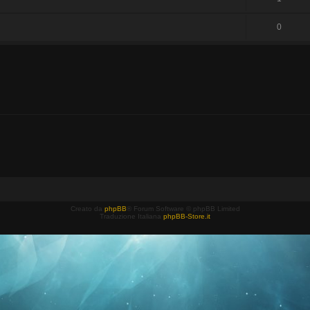
0
Creato da
phpBB
® Forum Software © phpBB Limited
Traduzione Italiana
phpBB-Store.it