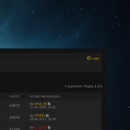
Login
4 argomenti • Pagina
1
di
1
VISITE
ULTIMO MESSAGGIO
da
arma_00
64875
27 dic 2018, 21:01
da
TR3ND
64646
28 dic 2017, 15:49
da
Asder17
62769