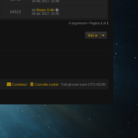
28 dic 2017, 15:48
da
Beppe Grillo
64523
28 dic 2017, 15:45
4 argomenti • Pagina
1
di
1
Vai a
Contattaci
Cancella cookie
Tutti gli orari sono
UTC+02:00