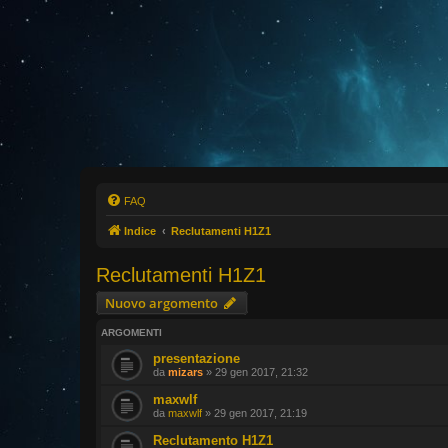
FAQ
Indice
Reclutamenti H1Z1
Reclutamenti H1Z1
Nuovo argomento
ARGOMENTI
presentazione
da
mizars
» 29 gen 2017, 21:32
maxwlf
da
maxwlf
» 29 gen 2017, 21:19
Reclutamento H1Z1