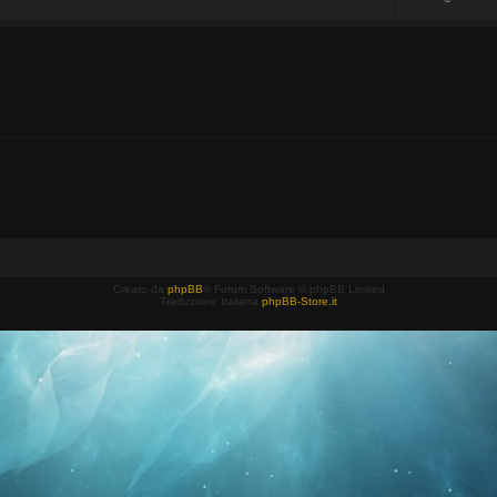
Creato da
phpBB
® Forum Software © phpBB Limited
Traduzione Italiana
phpBB-Store.it