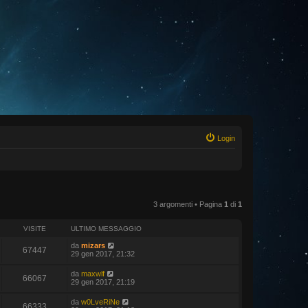
Login
3 argomenti • Pagina
1
di
1
VISITE
ULTIMO MESSAGGIO
da
mizars
67447
29 gen 2017, 21:32
da
maxwlf
66067
29 gen 2017, 21:19
da
w0LveRiNe
66333