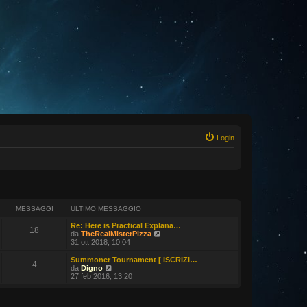
Login
MESSAGGI
ULTIMO MESSAGGIO
Re: Here is Practical Explana…
18
V
da
TheRealMisterPizza
e
31 ott 2018, 10:04
d
i
Summoner Tournament [ ISCRIZI…
4
u
V
da
Digno
l
e
27 feb 2016, 13:20
t
d
i
i
m
u