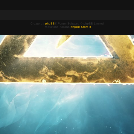
Creato da
phpBB
® Forum Software © phpBB Limited
Traduzione Italiana
phpBB-Store.it