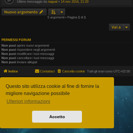
Ultimo messaggio da
nagual
«
14 nov 2016, 21:20
Nuovo argomento
5 argomenti • Pagina
1
di
1
Vai a
PERMESSI FORUM
Non puoi
aprire nuovi argomenti
Non puoi
rispondere negli argomenti
Non puoi
modificare i tuoi messaggi
Non puoi
cancellare i tuoi messaggi
Non puoi
inviare allegati
Indice
Contattaci
Cancella cookie
Tutti gli orari sono
UTC+02:00
Creato da
phpBB
® Forum Software © phpBB Limited
Traduzione Italiana
phpBB-Store.it
Questo sito utilizza cookie al fine di fornire la
migliore navigazione possibile
Ulteriori informazioni
Accetto