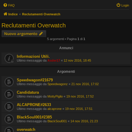
FAQ
Login
Indice
Reclutamenti Overwatch
Reclutamenti Overwatch
Nuovo argomento
5 argomenti • Pagina
1
di
1
Annunci
Informazioni Utili.
Ultimo messaggio da
Asder17
«
12 nov 2016, 18:45
Argomenti
Speedwagon#21679
Ultimo messaggio da
Speedwagonz
«
21 nov 2016, 17:02
Candidatura
Ultimo messaggio da
MottyPiglio
«
19 nov 2016, 17:52
ALCAPRONE#2633
Ultimo messaggio da
alcaprone
«
19 nov 2016, 17:51
BlackSoul001#2385
Ultimo messaggio da
BlackSoul001
«
14 nov 2016, 21:23
overwatch