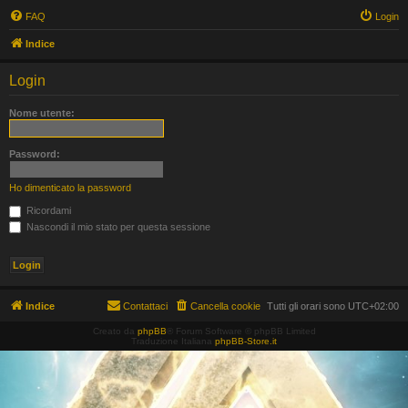
FAQ
Login
Indice
Login
Nome utente:
Password:
Ho dimenticato la password
Ricordami
Nascondi il mio stato per questa sessione
Indice
Contattaci
Cancella cookie
Tutti gli orari sono
UTC+02:00
Creato da
phpBB
® Forum Software © phpBB Limited
Traduzione Italiana
phpBB-Store.it