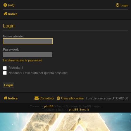
FAQ
Login
Indice
Login
Nome utente:
Password:
Ho dimenticato la password
Ricordami
Nascondi il mio stato per questa sessione
Indice
Contattaci
Cancella cookie
Tutti gli orari sono
UTC+02:00
Creato da
phpBB
® Forum Software © phpBB Limited
Traduzione Italiana
phpBB-Store.it