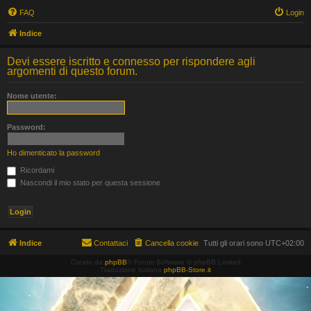
FAQ
Login
Indice
Devi essere iscritto e connesso per rispondere agli
argomenti di questo forum.
Nome utente:
Password:
Ho dimenticato la password
Ricordami
Nascondi il mio stato per questa sessione
Indice
Contattaci
Cancella cookie
Tutti gli orari sono
UTC+02:00
Creato da
phpBB
® Forum Software © phpBB Limited
Traduzione Italiana
phpBB-Store.it