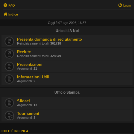
FAQ
Login
Indice
Oggi è 07 ago 2026, 16:37
Unisciti A Noi
Presenta domanda di reclutamento
Reindirizzamenti totali:
361718
Reclute
Reindirizzamenti totali:
328849
Presentazioni
Argomenti:
21
Informazioni Utili
Argomenti:
2
Ufficio Stampa
Sfidaci
Argomenti:
13
Tournament
Argomenti:
3
CHI C’È IN LINEA