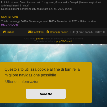
In totale ci sono
5
utenti connessi : 0 registrati, 0 nascosti e 5 ospiti (basato sugli utenti
attivi negli ultimi 5 minuti)
Record di utenti connessi:
690
registrato il 25 giu 2026, 09:38
STATISTICHE
Totale messaggi
3429
• Totale argomenti
1093
• Totale iscritti
1261
• Ultimo iscritto
RICCARDO69
Indice
Contattaci
Cancella cookie
Tutti gli orari sono
UTC+02:00
Creato da
phpBB
® Forum Software © phpBB Limited
Traduzione Italiana
phpBB-Store.it
Questo sito utilizza cookie al fine di fornire la
migliore navigazione possibile
Ulteriori informazioni
Accetto